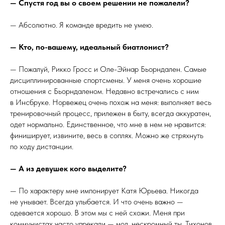
— Спустя год вы о своем решении не пожалели?
— Абсолютно. Я команде вредить не умею.
— Кто, по-вашему, идеальный биатлонист?
— Пожалуй, Рикко Гросс и Оле-Эйнар Бьорндален. Самые
дисциплинированные спортсмены. У меня очень хорошие
отношения с Бьорндаленом. Недавно встречались с ним
в Инсбруке. Норвежец очень похож на меня: выполняет весь
тренировочный процесс, прилежен в быту, всегда аккуратен,
одет нормально. Единственное, что мне в нем не нравится:
финиширует, извините, весь в соплях. Можно же стряхнуть
по ходу дистанции.
— А из девушек кого выделите?
— По характеру мне импонирует Катя Юрьева. Никогда
не унывает. Всегда улыбается. И что очень важно —
одевается хорошо. В этом мы с ней схожи. Меня при
коммунистах часто упрекали — мол, нескромный ты, Тихонов.