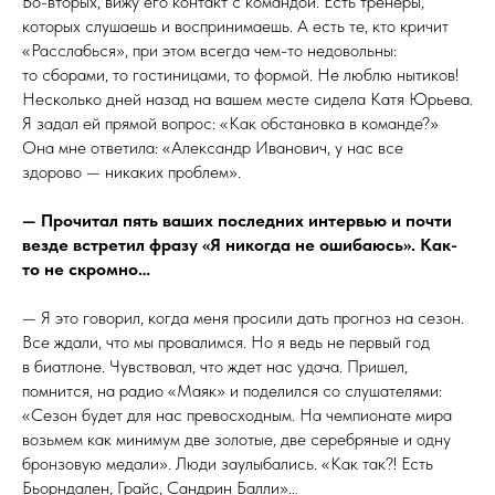
Во-вторых, вижу его контакт с командой. Есть тренеры,
которых слушаешь и воспринимаешь. А есть те, кто кричит
«Расслабься», при этом всегда чем-то недовольны:
то сборами, то гостиницами, то формой. Не люблю нытиков!
Несколько дней назад на вашем месте сидела Катя Юрьева.
Я задал ей прямой вопрос: «Как обстановка в команде?»
Она мне ответила: «Александр Иванович, у нас все
здорово — никаких проблем».
— Прочитал пять ваших последних интервью и почти
везде встретил фразу «Я никогда не ошибаюсь». Как-
то не скромно…
— Я это говорил, когда меня просили дать прогноз на сезон.
Все ждали, что мы провалимся. Но я ведь не первый год
в биатлоне. Чувствовал, что ждет нас удача. Пришел,
помнится, на радио «Маяк» и поделился со слушателями:
«Сезон будет для нас превосходным. На чемпионате мира
возьмем как минимум две золотые, две серебряные и одну
бронзовую медали». Люди заулыбались. «Как так?! Есть
Бьорндален, Грайс, Сандрин Балли»…