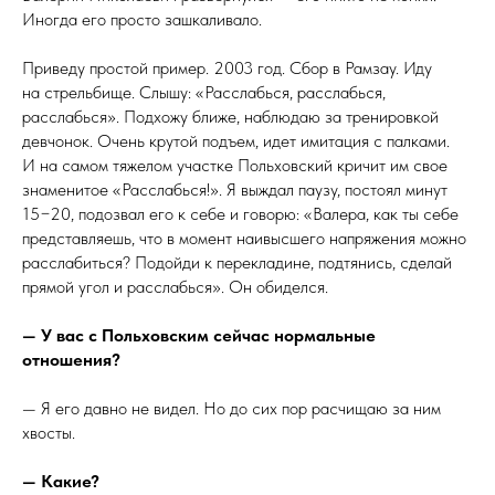
Иногда его просто зашкаливало.
Приведу простой пример. 2003 год. Сбор в Рамзау. Иду
на стрельбище. Слышу: «Расслабься, расслабься,
расслабься». Подхожу ближе, наблюдаю за тренировкой
девчонок. Очень крутой подъем, идет имитация с палками.
И на самом тяжелом участке Польховский кричит им свое
знаменитое «Расслабься!». Я выждал паузу, постоял минут
15−20, подозвал его к себе и говорю: «Валера, как ты себе
представляешь, что в момент наивысшего напряжения можно
расслабиться? Подойди к перекладине, подтянись, сделай
прямой угол и расслабься». Он обиделся.
— У вас с Польховским сейчас нормальные
отношения?
— Я его давно не видел. Но до сих пор расчищаю за ним
хвосты.
— Какие?