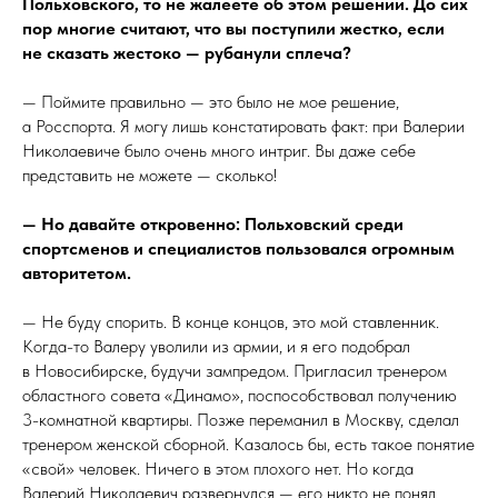
Польховского, то не жалеете об этом решении. До сих
пор многие считают, что вы поступили жестко, если
не сказать жестоко — рубанули сплеча?
— Поймите правильно — это было не мое решение,
а Росспорта. Я могу лишь констатировать факт: при Валерии
Николаевиче было очень много интриг. Вы даже себе
представить не можете — сколько!
— Но давайте откровенно: Польховский среди
спортсменов и специалистов пользовался огромным
авторитетом.
— Не буду спорить. В конце концов, это мой ставленник.
Когда-то Валеру уволили из армии, и я его подобрал
в Новосибирске, будучи зампредом. Пригласил тренером
областного совета «Динамо», поспособствовал получению
3-комнатной квартиры. Позже переманил в Москву, сделал
тренером женской сборной. Казалось бы, есть такое понятие
«свой» человек. Ничего в этом плохого нет. Но когда
Валерий Николаевич развернулся — его никто не понял.