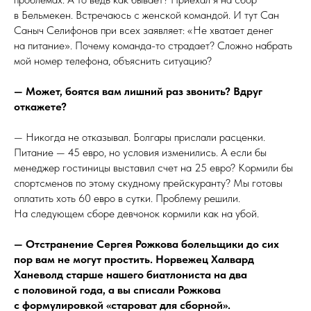
в Бельмекен. Встречаюсь с женской командой. И тут Сан
Саныч Селифонов при всех заявляет: «Не хватает денег
на питание». Почему команда-то страдает? Сложно набрать
мой номер телефона, объяснить ситуацию?
— Может, боятся вам лишний раз звонить? Вдруг
откажете?
— Никогда не отказывал. Болгары прислали расценки.
Питание — 45 евро, но условия изменились. А если бы
менеджер гостиницы выставил счет на 25 евро? Кормили бы
спортсменов по этому скудному прейскуранту? Мы готовы
оплатить хоть 60 евро в сутки. Проблему решили.
На следующем сборе девчонок кормили как на убой.
— Отстранение Сергея Рожкова болельщики до сих
пор вам не могут простить. Норвежец Халвард
Ханеволд старше нашего биатлониста на два
с половиной года, а вы списали Рожкова
с формулировкой «староват для сборной».