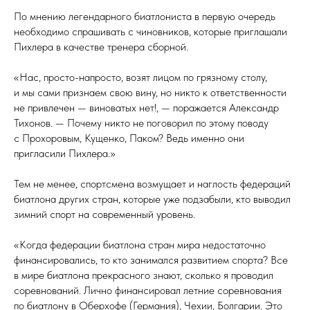
По мнению легендарного биатлониста в первую очередь
необходимо спрашивать с чиновников, которые приглашали
Пихлера в качестве тренера сборной.
«Нас, просто-напросто, возят лицом по грязному столу,
и мы сами признаем свою вину, но никто к ответственности
не привлечен — виноватых нет!, — поражается Александр
Тихонов. — Почему никто не поговорил по этому поводу
с Прохоровым, Кущенко, Паком? Ведь именно они
пригласили Пихлера.»
Тем не менее, спортсмена возмущает и наглость федераций
биатлона других стран, которые уже подзабыли, кто выводил
зимний спорт на современный уровень.
«Когда федерации биатлона стран мира недостаточно
финансировались, то кто занимался развитием спорта? Все
в мире биатлона прекрасного знают, сколько я проводил
соревнований. Лично финансировал летние соревнования
по биатлону в Оберхофе (Германия), Чехии, Болгарии. Это