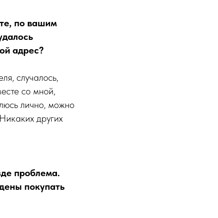
те, по вашим
удалось
ой адрес?
ля, случалось,
есте со мной,
влюсь лично, можно
 Никаких других
езде проблема.
ждены покупать