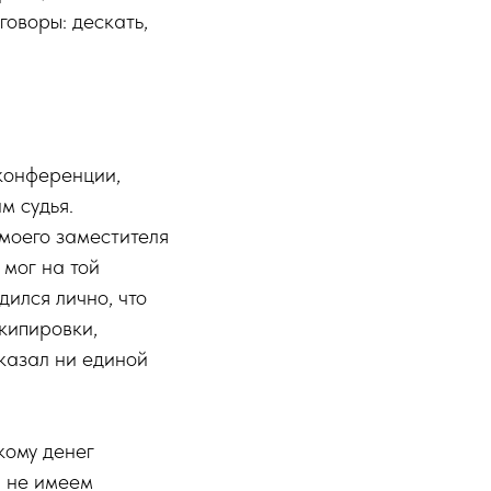
говоры: дескать,
 конференции,
м судья.
 моего заместителя
мог на той
дился лично, что
кипировки,
сказал ни единой
кому денег
и не имеем