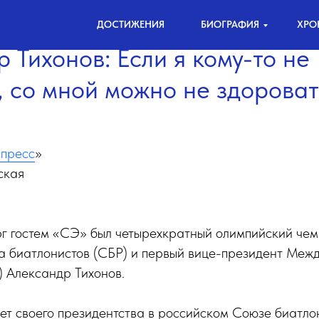
ДОСТИЖЕНИЯ
БИОГРАФИЯ
ХРО
 Тихонов: Если я кому-то не
 со мной можно не здороват
пресс
»
ская
рг гостем «СЭ» был четырехкратный олимпийский чем
а биатлонистов (СБР) и первый вице-президент Меж
) Александр Тихонов.
лет своего президентства в российском Союзе биатло