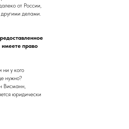
далеко от России,
т другими делами.
 предоставленное
 имеете право
 ни у кого
ще нужно?
н Висманн,
ляется юридически