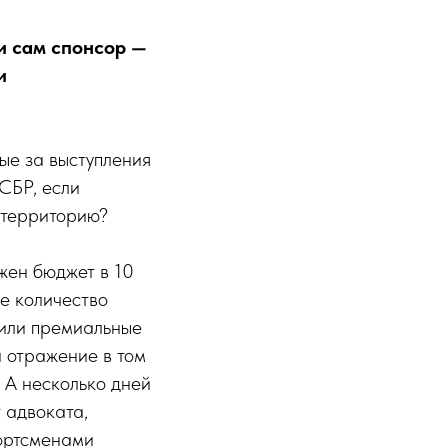
и сам спонсор —
и
ые за выступления
 СБР, если
, территорию?
жен бюджет в 10
е количество
лили премиальные
и отражение в том
 А несколько дней
 адвоката,
портсменами