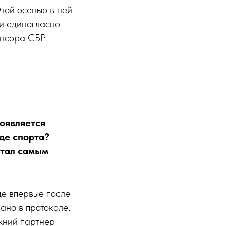
Этой осенью в ней
ти единогласно
онсора СБР
роявляется
иде спорта?
стал самым
де впервые после
ано в протоколе,
ежний партнер