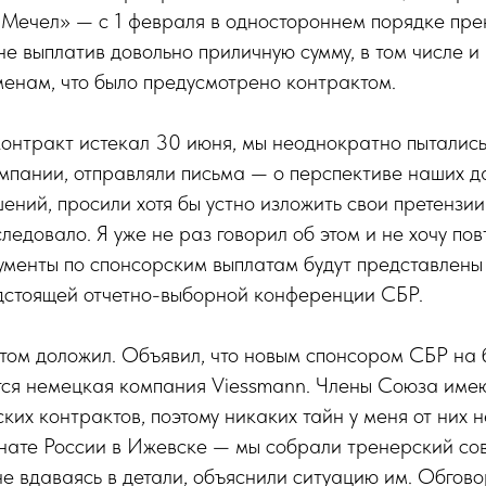
Мечел» — с 1 февраля в одностороннем порядке пре
е выплатив довольно приличную сумму, в том числе и
енам, что было предусмотрено контрактом.
онтракт истекал 30 июня, мы неоднократно пытались
мпании, отправляли письма — о перспективе наших 
ений, просили хотя бы устно изложить свои претензии
следовало. Я уже не раз говорил об этом и не хочу пов
ументы по спонсорским выплатам будут представлен
дстоящей отчетно-выборной конференции СБР.
этом доложил. Объявил, что новым спонсором СБР на
тся немецкая компания Viessmann. Члены Союза имею
ких контрактов, поэтому никаких тайн у меня от них 
нате России в Ижевске — мы собрали тренерский сов
не вдаваясь в детали, объяснили ситуацию им. Обгов