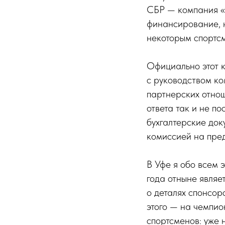
СБР — компания «
финансирование, н
некоторым спортсм
Официально этот к
с руководством ко
партнерских отнош
ответа так и не по
бухгалтерские док
комиссией на пре
В Уфе я обо всем 
года отныне являе
о деталях спонсорс
этого — на чемпио
спортсменов: уже 