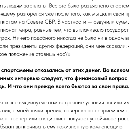
ть людям зарплаты. Все это было разъяснено спортсм
ящему разгорелся уже после того, как мы дали свои 
платам на Совете СБР. В частности — озвучили сум
ионат мира, равные тем, что выплачивало государст
рах. Ничего подобного никогда не было ни в одном в
нали президенты других федераций, они мне сказали: 
акое положение ставишь нас?»
спортсмены отказались от этих денег. Во всяком
енных интервью следует, что финансовый вопрос 
ь. И что они прежде всего бьются за свои права
очти все выдвинутые нам встречные условия носили 
з них, с моей точки зрения, совершенно неприемлема
смен, тренер или специалист получает устойчивое рас
обязан выплачивать ему пожизненную компенсацию.