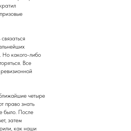
кратил
 призовые
 связаться
дальнейших
. Но какого-либо
торяться. Все
ы ревизионной
 ближайшие четыре
т право знать
не было. После
ет, затем
орили, как наши