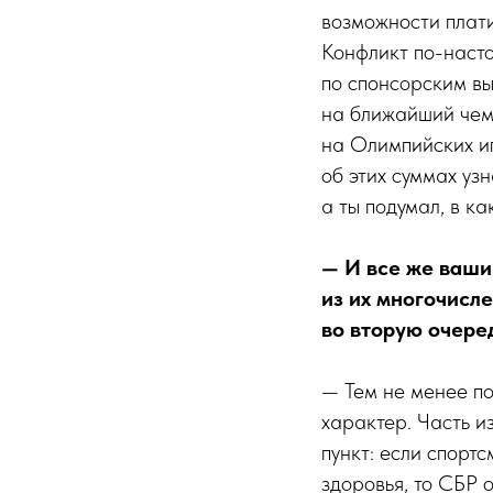
возможности плати
Конфликт по-насто
по спонсорским вы
на ближайший чемп
на Олимпийских иг
об этих суммах уз
а ты подумал, в к
— И все же ваши 
из их многочисл
во вторую очеред
— Тем не менее п
характер. Часть и
пункт: если спорт
здоровья, то СБР 