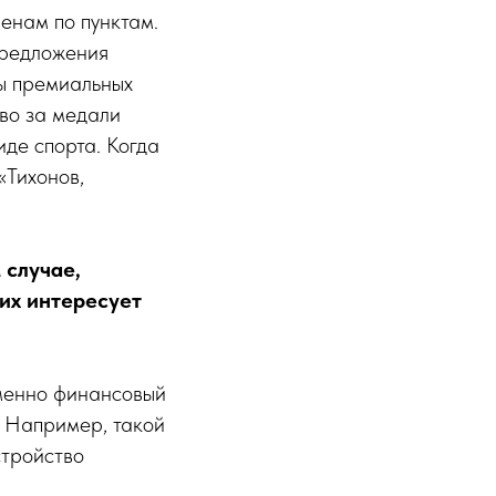
енам по пунктам.
предложения
мы премиальных
во за медали
иде спорта. Когда
«Тихонов,
 случае,
их интересует
.
именно финансовый
. Например, такой
стройство