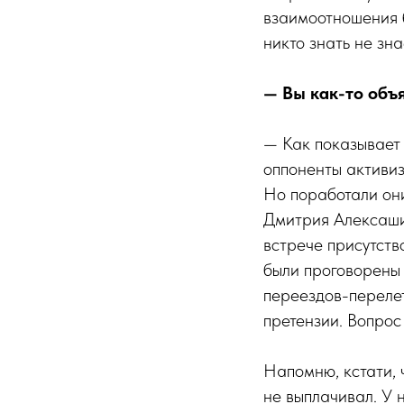
взаимоотношения б
никто знать не зна
— Вы как-то объ
— Как показывает 
оппоненты активиз
Но поработали они
Дмитрия Алексаши
встрече присутство
были проговорены 
переездов-перелет
претензии. Вопрос 
Напомню, кстати, 
не выплачивал. У 