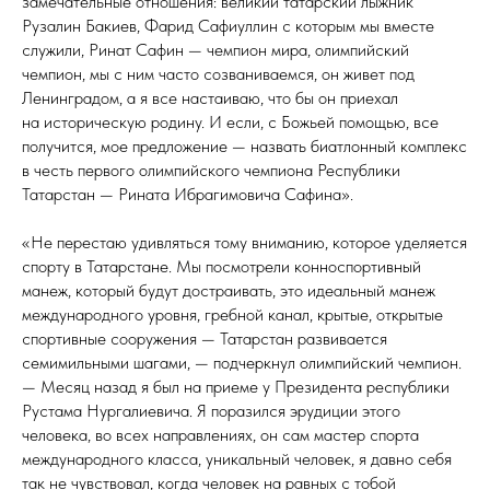
замечательные отношения: великий татарский лыжник
Рузалин Бакиев, Фарид Сафиуллин с которым мы вместе
служили, Ринат Сафин — чемпион мира, олимпийский
чемпион, мы с ним часто созваниваемся, он живет под
Ленинградом, а я все настаиваю, что бы он приехал
на историческую родину. И если, с Божьей помощью, все
получится, мое предложение — назвать биатлонный комплекс
в честь первого олимпийского чемпиона Республики
Татарстан — Рината Ибрагимовича Сафина».
«Не перестаю удивляться тому вниманию, которое уделяется
спорту в Татарстане. Мы посмотрели конноспортивный
манеж, который будут достраивать, это идеальный манеж
международного уровня, гребной канал, крытые, открытые
спортивные сооружения — Татарстан развивается
семимильными шагами, — подчеркнул олимпийский чемпион.
— Месяц назад я был на приеме у Президента республики
Рустама Нургалиевича. Я поразился эрудиции этого
человека, во всех направлениях, он сам мастер спорта
международного класса, уникальный человек, я давно себя
так не чувствовал, когда человек на равных с тобой