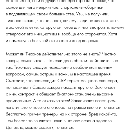
естественно, но и ведущие тренеры страны, а также, что
самое для него неприятное, спортсмены-сборники
в подавляющем своем большинстве. Увы, не получили.
Тихонов сказал, что не знает, почему люди не желают жить
в золотой клетке, которую он готов для них выстроить, почему
отвергают его инициативы и вообще его сторонятся. Хотя
и намекнул о большой активности «под ковром».
Может ли Тихонов действительно этого не знать? Честно
говоря, сомневаюсь. Но если дело обстоит действительно
так, Тихонову следует немедленно озаботиться данным
вопросом, самым острым и важным в настоящее время.
Смотрите, что происходит. СБР теряет мощного спонсора,
но президент Союза вскоре находит другого. Заключает
с ним контракт и обещает биатлонистам очень высокие
премиальные. А те отказываются! Заклеивают пластырем
логотип этого нового спонсора на правом плече и гоняются
бесплатно, причем тренеры на их стороне! Бред какой-то.
Тем более что гоняются наши в начале сезона здорово.
Денежно, можно сказать, гоняются.