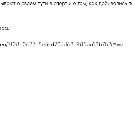
ывают о своем пути в спорт и о том, как добивались 
тра.
u/video/7f08e0637e8e5cd70ed63c985aa18b7f/?r=wd